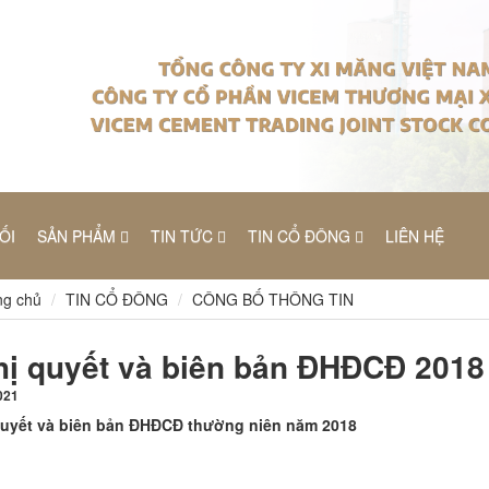
ỐI
SẢN PHẨM
TIN TỨC
TIN CỔ ĐÔNG
LIÊN HỆ
g chủ
TIN CỔ ĐÔNG
CÔNG BỐ THÔNG TIN
ị quyết và biên bản ĐHĐCĐ 2018
021
quyết và biên bản ĐHĐCĐ thường niên năm 2018