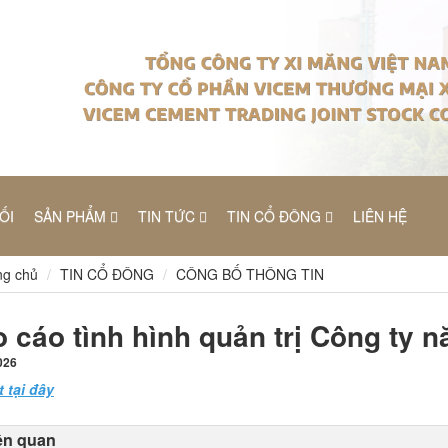
ỐI
SẢN PHẨM
TIN TỨC
TIN CỔ ĐÔNG
LIÊN HỆ
g chủ
TIN CỔ ĐÔNG
CÔNG BỐ THÔNG TIN
 cáo tình hình quản trị Công ty 
026
t tại đây
iên quan