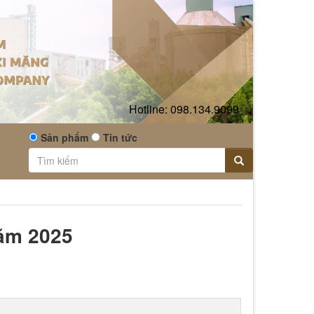
Hotline:
098.134.9099
Sản phẩm
Tin tức
năm 2025