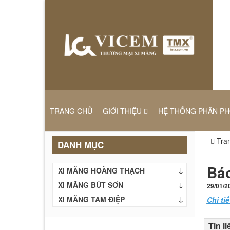
TRANG CHỦ
GIỚI THIỆU
HỆ THỐNG PHÂN PH
Tran
DANH MỤC
Báo
XI MĂNG HOÀNG THẠCH
XI MĂNG BÚT SƠN
29/01/2
XI MĂNG TAM ĐIỆP
Chi tiế
Tin l